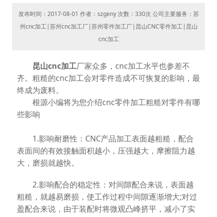
发布时间：2017-08-01 作者：szgeny 次数：
330次 公司主要服务：苏
州cnc加工|苏州cnc加工厂|苏州零件加工厂|昆山CNC零件加工|昆山
cnc加工
昆山cnc加工
厂家众多，cnc加工水平也参差不
齐。粗糙的cnc加工会对零件造成不可恢复的影响，最
终成为废料。
根源小编将为您介绍cnc零件加工粗糙对零件有哪
些影响
1.影响耐磨性：CNC产品加工表面越粗糙，配合
表面间的有效接触面积越小，压强越大，摩擦阻力越
大，磨损就越快。
2.影响配合的稳定性：对间隙配合来说，表面越
粗糙，就越易磨损，使工作过程中间隙逐渐增大;对过
盈配合来说，由于装配时将微观凸峰挤平，减小了实